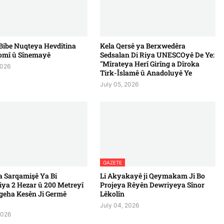
Bibe Nuqteya Hevdîtina
Kela Qersê ya Berxwedêra
omî û Sînemayê
Sedsalan Di Riya UNESCOyê De Ye:
"Mîrateya Herî Girîng a Dîroka
2026
Tirk-Îslamê û Anadoluyê Ye
July 05, 2026
GAZETE
 Sarqamişê Ya Bi
Li Akyakayê ji Qeymakam Ji Bo
iya 2 Hezar û 200 Metreyî
Projeya Rêyên Dewriyeya Sînor
geha Kesên Ji Germê
Lêkolîn
July 04, 2026
2026