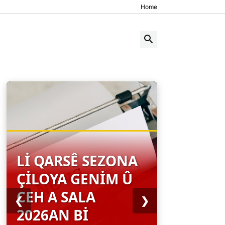
Home
LI QARSÊ SEZONA
ÇILOYA GENIM Û
CEH A SALA
❮
❯
2026AN BI