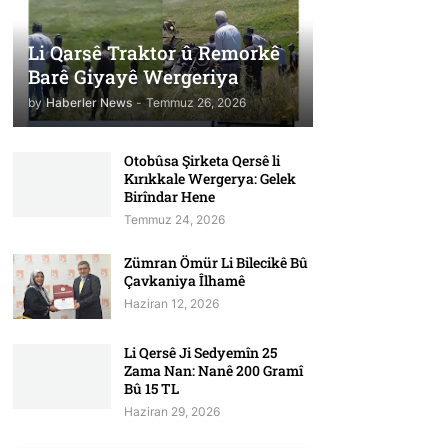
Li Qarsê Traktor û Remorkê
Barê Giyayê Wergeriya
by
Haberler News
-
Temmuz 26, 2026
Otobûsa Şirketa Qersê li
Kırıkkale Wergerya: Gelek
Birîndar Hene
Temmuz 24, 2026
Zümran Ömür Li Bilecikê Bû
Çavkaniya Îlhamê
Haziran 12, 2026
Li Qersê Ji Sedyemîn 25
Zama Nan: Nanê 200 Gramî
Bû 15 TL
Haziran 29, 2026