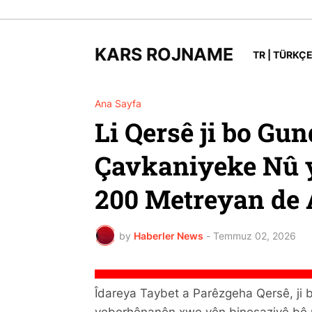
KARS ROJNAME
TR | TÜRKÇE
Ana Sayfa
Li Qersê ji bo Gu
Çavkaniyeke Nû y
200 Metreyan de 
by
Haberler News
-
Temmuz 02, 2026
Îdareya Taybet a Parêzgeha Qersê, ji b