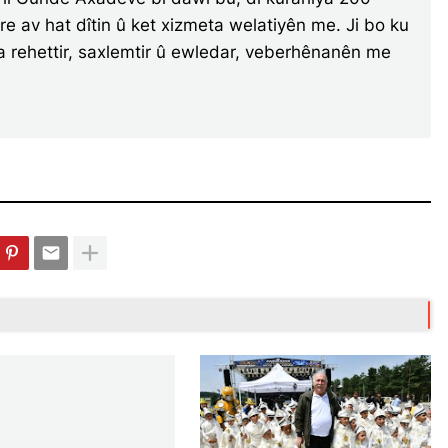
re av hat dîtin û ket xizmeta welatiyên me. Ji bo ku
a rehettir, saxlemtir û ewledar, veberhênanên me