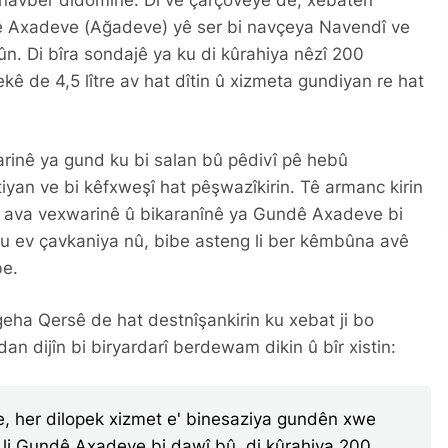
avber didomîne. Di vê çarçoveyê de, xebatên
ê Axadeve (Ağadeve) yê ser bi navçeya Navendî ve
ûn. Di bîra sondajê ya ku di kûrahiya nêzî 200
kê de 4,5 lître av hat dîtin û xizmeta gundiyan re hat
arinê ya gund ku bi salan bû pêdivî pê hebû
tiyan ve bi kêfxweşî hat pêşwazîkirin. Tê armanc kirin
a ava vexwarinê û bikaranînê ya Gundê Axadeve bi
 ku ev çavkaniya nû, bibe asteng li ber kêmbûna avê
MZE HATIN AVÊTIN
|
LI QARSÊ SEZONA ÇILOYA GENIM Û 
be.
eha Qersê de hat destnîşankirin ku xebat ji bo
dan dijîn bi biryardarî berdewam dikin û bîr xistin:
e, her dilopek xizmet e' binesaziya gundên xwe
u li Gundê Axadeve bi dawî bû, di kûrahiya 200