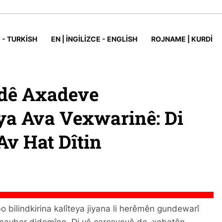
 - TURKISH
EN | İNGILIZCE - ENGLISH
ROJNAME | KURDI
ndê Axadeve
a Ava Vexwarinê: Di
Av Hat Dîtin
o bilindkirina kalîteya jiyana li herêmên gundewarî