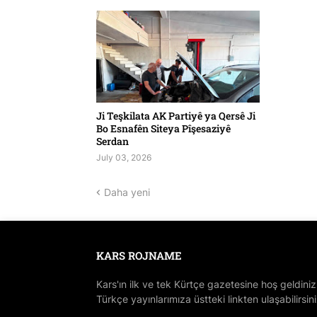
Ji Teşkilata AK Partiyê ya Qersê Ji
Bo Esnafên Siteya Pîşesaziyê
Serdan
July 03, 2026
Daha yeni
KARS ROJNAME
Kars'ın ilk ve tek Kürtçe gazetesine hoş geldiniz
Türkçe yayınlarımıza üstteki linkten ulaşabilirsini