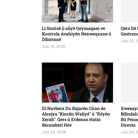
Li Sûsûzê ji aliyê Qeymaqam ve
Qers Dê 
Kontrola Avahiyên Nexweşxane û
Gastron
Dibistanê
July 05, 
July 16, 2026
Di Navbera Du Bajarên Cîran de
Xwezaya
Aloziya "Kincên Waliyê" û "Rêyên
Bilindah
Xerab": Qers û Erdexan Hatin
Bû Pena
Beramberî Hev
Direvin
July 04, 2026
July 04, 