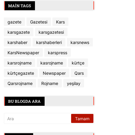
MAIN TAGS
gazete
Gazetesi
Kars
karsgazete
karsgazetesi
karshaber
karshaberleri
karsnews
KarsNewspaper
karspress
karsrojname
kasrojname
kürtçe
kürtçegazete
Newspaper
Qars
Qarsrojname
Rojname
yeşilay
BU BLOGDA ARA