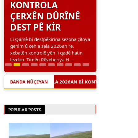
KONTROLA
ÇERXÊN DÛRÎNÊ
DEST PÊ KIR
Li Qarsê bi destpêkirina sezona çiloya
genim û ceh a sala 2026an re,
xebatên kontrolê yên li qadê hatin
lezdan. Tîmên Rêveberiya H...
CEH A SALA 2026AN BI KONTROLA ÇERXÊN DÛRÎNÊ DEST PÊ K
BANDA NÛÇEYAN
POPULAR POSTS