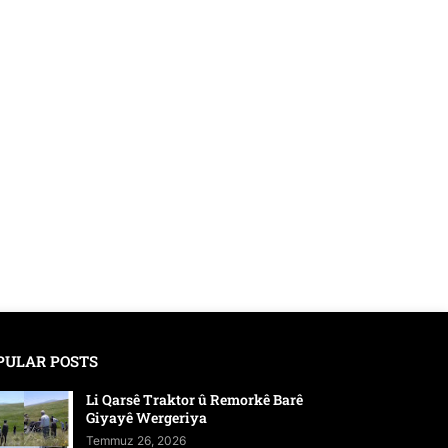
PULAR POSTS
Li Qarsê Traktor û Remorkê Barê
Giyayê Wergeriya
Temmuz 26, 2026