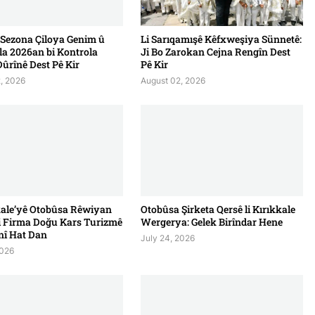
 Sezona Çiloya Genim û
Li Sarıqamışê Kêfxweşiya Sünnetê:
la 2026an bi Kontrola
Ji Bo Zarokan Cejna Rengîn Dest
ûrînê Dest Pê Kir
Pê Kir
, 2026
August 02, 2026
kale’yê Otobûsa Rêwiyan
Otobûsa Şirketa Qersê li Kırıkkale
Ji Firma Doğu Kars Turizmê
Wergerya: Gelek Birîndar Hene
î Hat Dan
July 24, 2026
2026