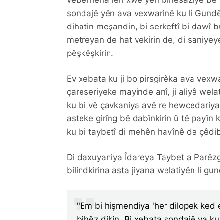
veberhênanên xwe yên binesaziyê bê n
sondajê yên ava vexwarinê ku li Gund
dihatin meşandin, bi serkeftî bi dawî b
metreyan de hat vekirin de, di saniyeye
pêşkêşkirin.
Ev xebata ku ji bo pirsgirêka ava vexw
çareseriyeke mayinde anî, ji aliyê wela
ku bi vê çavkaniya avê re hewcedariy
asteke girîng bê dabînkirin û tê payîn
O HÊZKIRINA STATÛYA TESCÎLA PENÊRÊ GRAVYERÊ YÊ QERSÊ Î
ku bi taybetî di mehên havînê de çêdi
Di daxuyaniya Îdareya Taybet a Parêzg
bilindkirina asta jiyana welatiyên li gun
"Em bi hişmendiya 'her dilopek ked 
bihêz dikin. Bi xebata sondajê ya k