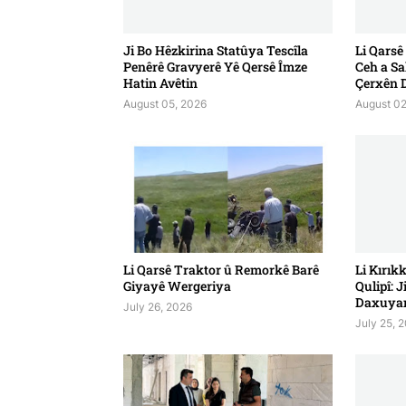
Ji Bo Hêzkirina Statûya Tescîla
Li Qarsê
Penêrê Gravyerê Yê Qersê Îmze
Ceh a Sa
Hatin Avêtin
Çerxên D
August 05, 2026
August 02
Li Qarsê Traktor û Remorkê Barê
Li Kırık
Giyayê Wergeriya
Qulipî: 
Daxuyan
July 26, 2026
July 25, 