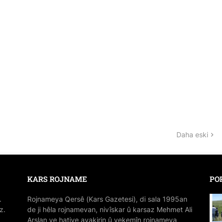
Daha eski
KARS ROJNAME
PO
.
Rojnameya Qersê (Kars Gazetesi), di sala 1995an
z.
de ji hêla rojnamevan, nivîskar û karsaz Mehmet Ali
Arslan ve hatiye avakirin û yekemîn rojnameya