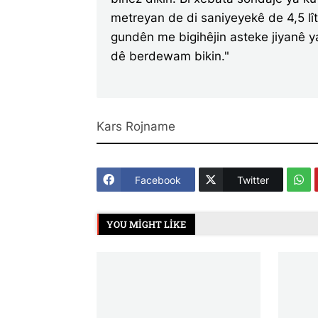
metreyan de di saniyeyekê de 4,5 lît
gundên me bigihêjin asteke jiyanê y
dê berdewam bikin."
Kars Rojname
Facebook
Twitter
YOU MIGHT LIKE