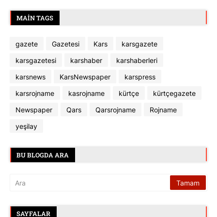
MAIN TAGS
gazete
Gazetesi
Kars
karsgazete
karsgazetesi
karshaber
karshaberleri
karsnews
KarsNewspaper
karspress
karsrojname
kasrojname
kürtçe
kürtçegazete
Newspaper
Qars
Qarsrojname
Rojname
yeşilay
BU BLOGDA ARA
SAYFALAR