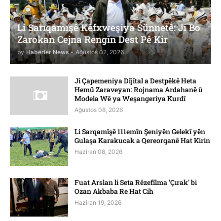
Li Sarıqamışê Kêfxweşiya Sünnetê: Ji Bo
Zarokan Cejna Rengîn Dest Pê Kir
by
Haberler News
-
Ağustos 02, 2026
Ji Çapemeniya Dîjîtal a Destpêkê Heta
Hemû Zaraveyan: Rojnama Ardahanê û
Modela Wê ya Weşangeriya Kurdî
Ağustos 08, 2026
Li Sarqamîşê 111emîn Şeniyên Gelekî yên
Gulaşa Karakucak a Qereorqanê Hat Kirin
Haziran 08, 2026
Fuat Arslan li Seta Rêzefîlma 'Çırak' bi
Ozan Akbaba Re Hat Cih
Haziran 19, 2026