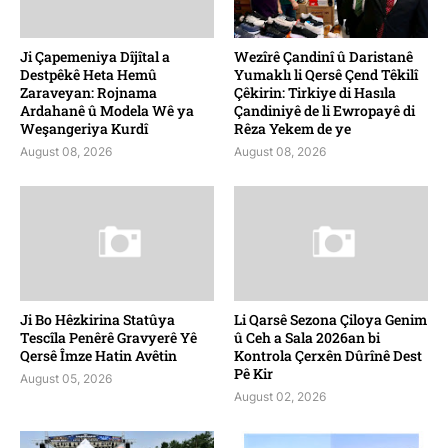
Ji Çapemeniya Dîjîtal a
Wezîrê Çandinî û Daristanê
Destpêkê Heta Hemû
Yumaklı li Qersê Çend Têkilî
Zaraveyan: Rojnama
Çêkirin: Tirkiye di Hasıla
Ardahanê û Modela Wê ya
Çandiniyê de li Ewropayê di
Weşangeriya Kurdî
Rêza Yekem de ye
August 08, 2026
August 08, 2026
Ji Bo Hêzkirina Statûya
Li Qarsê Sezona Çiloya Genim
Tescîla Penêrê Gravyerê Yê
û Ceh a Sala 2026an bi
Qersê Îmze Hatin Avêtin
Kontrola Çerxên Dûrînê Dest
Pê Kir
August 05, 2026
August 02, 2026