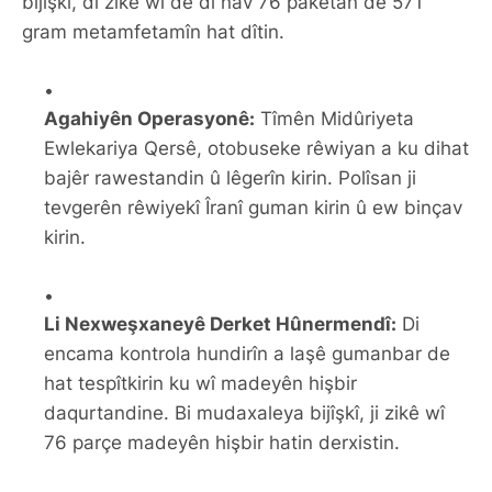
bijîşkî, di zikê wî de di nav 76 pakêtan de 571
gram metamfetamîn hat dîtin.
Agahiyên Operasyonê:
Tîmên Midûriyeta
Ewlekariya Qersê, otobuseke rêwiyan a ku dihat
bajêr rawestandin û lêgerîn kirin. Polîsan ji
tevgerên rêwiyekî Îranî guman kirin û ew binçav
kirin.
Li Nexweşxaneyê Derket Hûnermendî:
Di
encama kontrola hundirîn a laşê gumanbar de
hat tespîtkirin ku wî madeyên hişbir
daqurtandine. Bi mudaxaleya bijîşkî, ji zikê wî
76 parçe madeyên hişbir hatin derxistin.