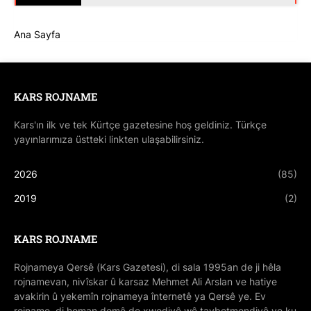
Ana Sayfa
KARS ROJNAME
Kars'ın ilk ve tek Kürtçe gazetesine hoş geldiniz. Türkçe
yayınlarımıza üstteki linkten ulaşabilirsiniz.
2026
(85)
2019
(2)
KARS ROJNAME
Rojnameya Qersê (Kars Gazetesi), di sala 1995an de ji hêla
rojnamevan, nivîskar û karsaz Mehmet Ali Arslan ve hatiye
avakirin û yekemîn rojnameya înternetê ya Qersê ye. Ev
rojname, di heman demê de xwediyê wê taybetmendiyê ye ku