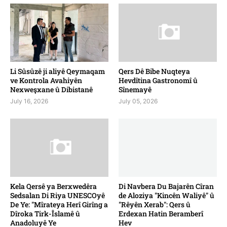
Li Sûsûzê ji aliyê Qeymaqam
Qers Dê Bibe Nuqteya
ve Kontrola Avahiyên
Hevdîtina Gastronomî û
Nexweşxane û Dibistanê
Sînemayê
July 16, 2026
July 05, 2026
Kela Qersê ya Berxwedêra
Di Navbera Du Bajarên Cîran
Sedsalan Di Riya UNESCOyê
de Aloziya "Kincên Waliyê" û
De Ye: "Mîrateya Herî Girîng a
"Rêyên Xerab": Qers û
Dîroka Tirk-Îslamê û
Erdexan Hatin Beramberî
Anadoluyê Ye
Hev