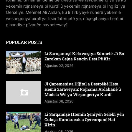
yekemîn rojnameya bi Kurdî û yekemîn rojnameya bi Îngilîzî ya
Qersê ye. Mehmet Ali Arslan, ku li Tirkiyeyê nûnerê yekem ê
weşangeriya piralî ya li ser înternetê ye, nûçegihaniya herêmî
gihandiye pîvanên navneteweyî.
POPULAR POSTS
Li Sarıqamışê Kêfxweşiya Sünnetê: Ji Bo
Zarokan Cejna Rengîn Dest Pê Kir
Ağustos 02, 2026
Ji Çapemeniya Dîjîtal a Destpêkê Heta
Hemû Zaraveyan: Rojnama Ardahanê û
Modela Wê ya Weşangeriya Kurdî
Ağustos 08, 2026
Li Sarqamîşê 111emîn Şeniyên Gelekî yên
Gulaşa Karakucak a Qereorqanê Hat
Kirin
Haziran 08, 2026