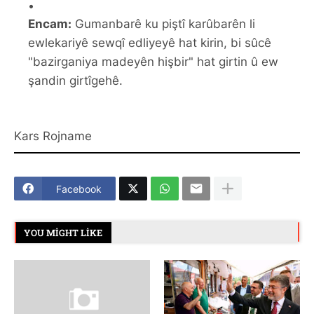
Encam:
Gumanbarê ku piştî karûbarên li
ewlekariyê sewqî edliyeyê hat kirin, bi sûcê
"bazirganiya madeyên hişbir" hat girtin û ew
şandin girtîgehê.
Kars Rojname
Facebook
YOU MIGHT LIKE