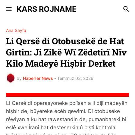
KARS ROJNAME
Ana Sayfa
Li Qersê di Otobusekê de Hat
Girtin: Ji Zikê Wî Zêdetirî Nîv
Kîlo Madeyê Hişbir Derket
by
Haberler News
-
Temmuz 03, 2026
Li Qersê di operasyoneke polîsan a li dijî madeyên
hişbir de, bûyereke ecêb qewimî. Di otobuseke
rêwiyan a ku hat rawestandin de, gumanbarekî bi
eslê xwe Îranî hat desteserkin û piştî kontrola