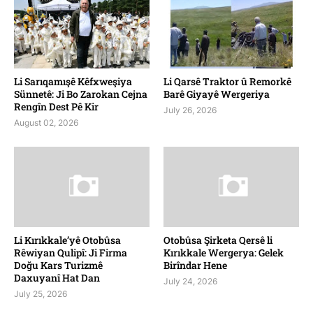
Li Sarıqamışê Kêfxweşiya
Li Qarsê Traktor û Remorkê
Sünnetê: Ji Bo Zarokan Cejna
Barê Giyayê Wergeriya
Rengîn Dest Pê Kir
July 26, 2026
August 02, 2026
Li Kırıkkale’yê Otobûsa
Otobûsa Şirketa Qersê li
Rêwiyan Qulipî: Ji Firma
Kırıkkale Wergerya: Gelek
Doğu Kars Turizmê
Birîndar Hene
Daxuyanî Hat Dan
July 24, 2026
July 25, 2026